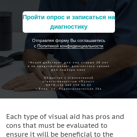
Пройти опрос и записаться на
диагностику
Отправляя форму Вы соглашаетесь
с
Политикой конфиденциальности
*Акция действует для лиц старше 18 лет
и не предусматривает диагностику зрения
для подбора линз
Общество с ограниченной
ответственностью «Пульс»
ОРГН:120 480 000 94 02
г.Елец, ул. Радиотехническая 28а
Each type of visual aid has pros and
cons that must be evaluated to
ensure it will be beneficial to the