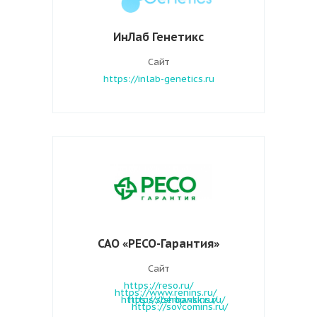
ИнЛаб Генетикс
Сайт
https://inlab-genetics.ru
САО «РЕСО-Гарантия»
Сайт
https://reso.ru/
https://www.renins.ru/
https://sberbankins.ru/
https://shop.vsk.ru/
https://sovcomins.ru/