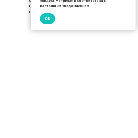
Общество с ограниченной ответственностью «Пульс»
«Яндекс Метрика» в соответствии с
настоящим Уведомлением.
ОРГН 120 480 000 94 02
г.Елец, ул. Радиотехническая 28а
ОК
Телефон
Адрес
+74747900220
Липецкая обл. г. Еле
Радиотехническая 
Заказать звонок