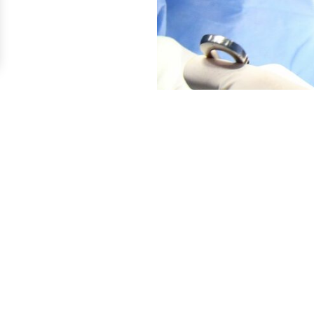
Скачать мобильное п
E-mail
ц ул.
klinika48@mail.ru
28а