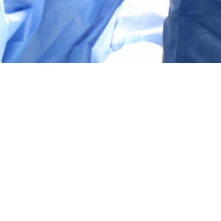
риложение для пациента (здесь ваша электронная
карта и онлайн запись 📅)