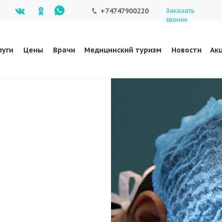
+74747900220
Заказать
звонок
луги
Цены
Врачи
Медицинский туризм
Новости
Ак