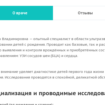
О враче
Отзывы
а Владимировна — опытный специалист в области ультраз
овании детей с рождения. Проводит как базовые, так и р
о выявления и контроля врождённых и приобретённых сос
равлениям: УЗИ сосудов шеи (БЦА) и сердца.
 внимание уделяет диагностике детей первого года жизни 
ия. Исследования проводятся в спокойной, деликатной обст
циализация и проводимые исследов
детей (от рождения и старше):