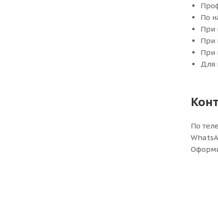
Проф
По н
При 
При 
При 
Для 
Конт
По теле
Whats
Оформи
Мы стр
за ока