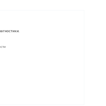
агностики.
ости