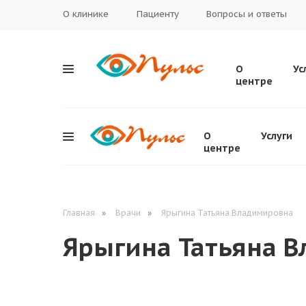
О клинике
Пациенту
Вопросы и ответы
О
Ус
центре
О
Услуги
центре
Главная
»
Врачи
»
Ярыгина Татьяна Владимировна
Ярыгина Татьяна 