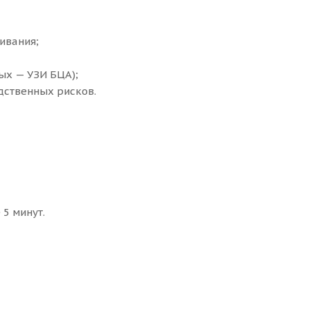
ивания;
ых — УЗИ БЦА);
дственных рисков.
5 минут.
ем сервиса. Мы благодарны нашим пациентам
оте.