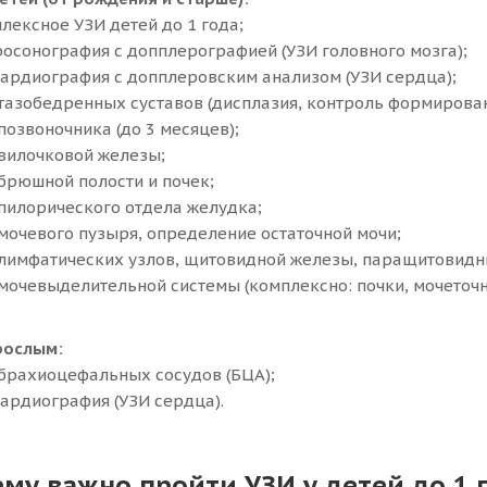
лексное УЗИ детей до 1 года;
осонография с допплерографией (УЗИ головного мозга);
ардиография с допплеровским анализом (УЗИ сердца);
тазобедренных суставов (дисплазия, контроль формирован
позвоночника (до 3 месяцев);
вилочковой железы;
брюшной полости и почек;
пилорического отдела желудка;
мочевого пузыря, определение остаточной мочи;
лимфатических узлов, щитовидной железы, паращитовидн
мочевыделительной системы (комплексно: почки, мочеточн
рослым:
брахиоцефальных сосудов (БЦА);
ардиография (УЗИ сердца).
му важно пройти УЗИ у детей до 1 