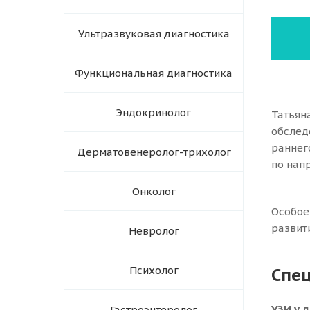
Ультразвуковая диагностика
Функциональная диагностика
Эндокринолог
Татьян
обслед
раннег
Дерматовенеролог-трихолог
по нап
Онколог
Особое
развит
Невролог
Психолог
Спе
УЗИ у 
Гастроэнтеролог