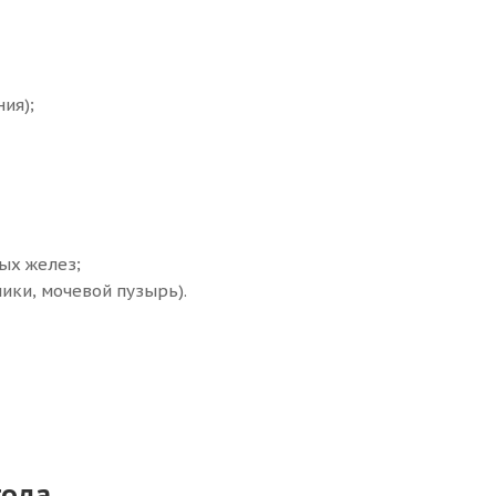
ия);
ых желез;
ики, мочевой пузырь).
года