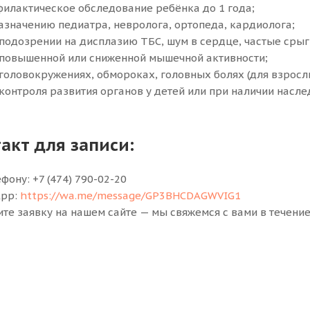
илактическое обследование ребёнка до 1 года;
азначению педиатра, невролога, ортопеда, кардиолога;
подозрении на дисплазию ТБС, шум в сердце, частые срыг
повышенной или сниженной мышечной активности;
головокружениях, обмороках, головных болях (для взросл
контроля развития органов у детей или при наличии насле
акт для записи:
фону: +7 (474) 790-02-20
App:
https://wa.me/message/GP3BHCDAGWVIG1
те заявку на нашем сайте — мы свяжемся с вами в течение 
емимся оказывать качественные услуги с высоким уровн
занное доверие и положительные отзывы о совместной раб