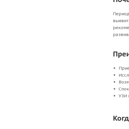
Период
выявит
рекоме
развив
Преи
Приё
Иссл
Возм
Спок
УЗИ 
Когд