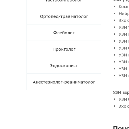
Комп
Нейр
Ортопед-травматолог
Эхок
УЗИ 
Флеболог
УЗИ 
УЗИ 
УЗИ 
Проктолог
УЗИ 
УЗИ 
Эндоскопист
УЗИ 
УЗИ 
Анестезиолог-реаниматолог
УЗИ вз
УЗИ 
Эхок
Поче